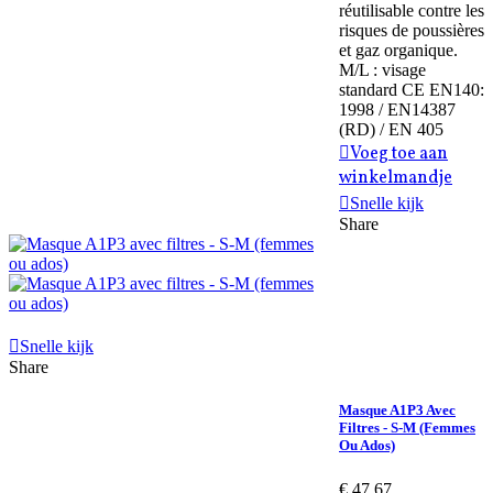
réutilisable contre les
risques de poussières
et gaz organique.
M/L : visage
standard CE EN140:
1998 / EN14387
(RD) / EN 405
Voeg toe aan
winkelmandje
Snelle kijk
Share
Snelle kijk
Share
Masque A1P3 Avec
Filtres - S-M (femmes
Ou Ados)
€ 47,67