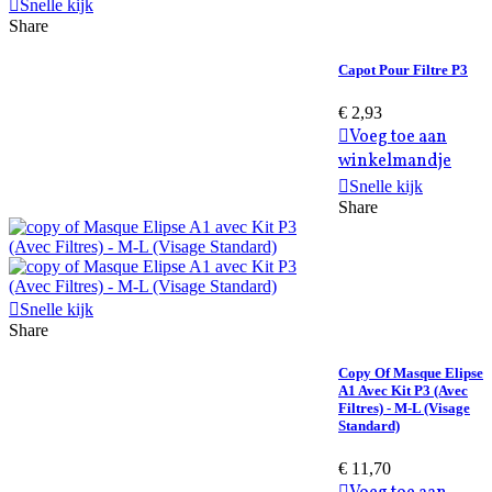
Snelle kijk
Share
Capot Pour Filtre P3
€ 2,93
Voeg toe aan
winkelmandje
Snelle kijk
Share
Snelle kijk
Share
Copy Of Masque Elipse
A1 Avec Kit P3 (Avec
Filtres) - M-L (Visage
Standard)
€ 11,70