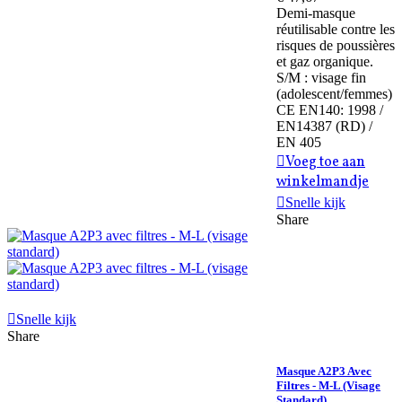
Demi-masque
réutilisable contre les
risques de poussières
et gaz organique.
S/M : visage fin
(adolescent/femmes)
CE EN140: 1998 /
EN14387 (RD) /
EN 405
Voeg toe aan
winkelmandje
Snelle kijk
Share
Snelle kijk
Share
Masque A2P3 Avec
Filtres - M-L (visage
Standard)