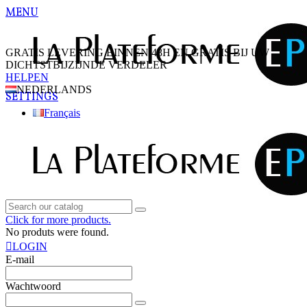
MENU
GRATIS LEVERING BINNEN 48H EN GRATIS BIJ UW
DICHTSTBIJZIJNDE VERDELER
HELPEN
NEDERLANDS
SETTINGS
Français
Click for more products.
No produts were found.
LOGIN
E-mail
Wachtwoord