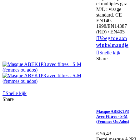
et multiples gaz.
M/L : visage
standard. CE
EN140:
1998/EN14387
(RD) / EN405
Voeg toe aan
winkelmandje
Snelle kijk
Share
Snelle kijk
Share
Masque ABEK1P3
Avec Filtres - S-M
(femmes Ou Ados)
€ 56,43
Demi-masque A2P3