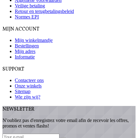
Algemene voorwaarden
Veilige betaling
Retour en terugbetalingsbeleid
Normes EPI
MIJN ACCOUNT
Mijn winkelmandje
Bestellingen
Mijn adres
Informatie
SUPPORT
Contacteer ons
Onze winkels
Sitemap
Wie zijn wij?
NEWSLETTER
N'oubliez pas d'enregistrez votre email afin de recevoir les offres,
promos et ventes flashs!