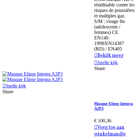
réutilisable contre les
risques de poussières
et multiples gaz.
S/M : visage fin
(adolescents /
femmes) CE
EN140:
1998/EN14387
(RD) / EN405
Bekijk meer
Snelle kijk
Share
Snelle kijk
Share
Masque Elipse Integra
A2P3
€ 100,36
Voeg toe aan
winkelmandje