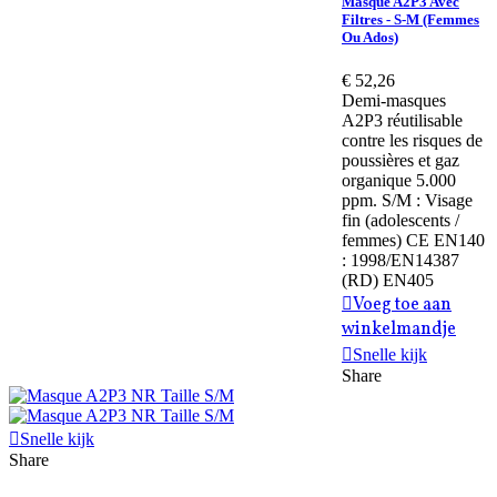
Masque A2P3 Avec
Filtres - S-M (femmes
Ou Ados)
€ 52,26
Demi-masques
A2P3 réutilisable
contre les risques de
poussières et gaz
organique 5.000
ppm. S/M : Visage
fin (adolescents /
femmes) CE EN140
: 1998/EN14387
(RD) EN405
Voeg toe aan
winkelmandje
Snelle kijk
Share
Snelle kijk
Share