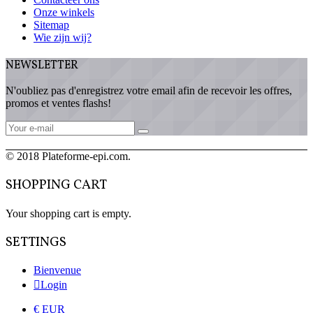
Onze winkels
Sitemap
Wie zijn wij?
NEWSLETTER
N'oubliez pas d'enregistrez votre email afin de recevoir les offres,
promos et ventes flashs!
© 2018 Plateforme-epi.com.
SHOPPING CART
Your shopping cart is empty.
SETTINGS
Bienvenue
Login
€ EUR