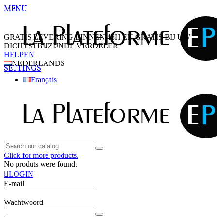
MENU
GRATIS LEVERING BINNEN 48H EN GRATIS BIJ UW
DICHTSTBIJZIJNDE VERDELER
HELPEN
NEDERLANDS
SETTINGS
Français
Click for more products.
No produts were found.
LOGIN
E-mail
Wachtwoord