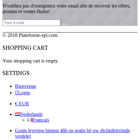
N'oubliez pas d'enregistrez votre email afin de recevoir les offres,
promos et ventes flashs!
© 2018 Plateforme-epi.com.
SHOPPING CART
Your shopping cart is empty.
SETTINGS
Bienvenue
Login
€ EUR
Nederlands
Français
Gratis levering binnen 48h en gratis bij uw dichtstbijzijnde
verdeler