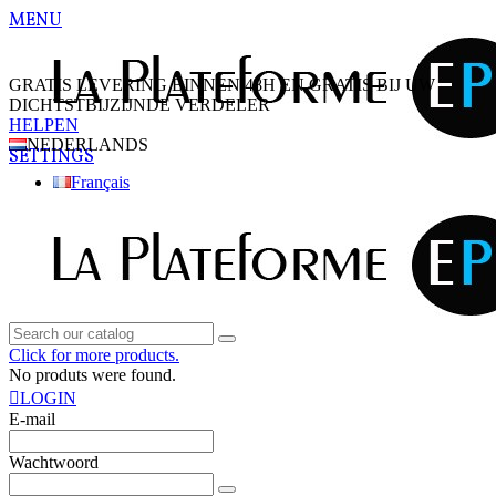
MENU
GRATIS LEVERING BINNEN 48H EN GRATIS BIJ UW
DICHTSTBIJZIJNDE VERDELER
HELPEN
NEDERLANDS
SETTINGS
Français
Click for more products.
No produts were found.
LOGIN
E-mail
Wachtwoord