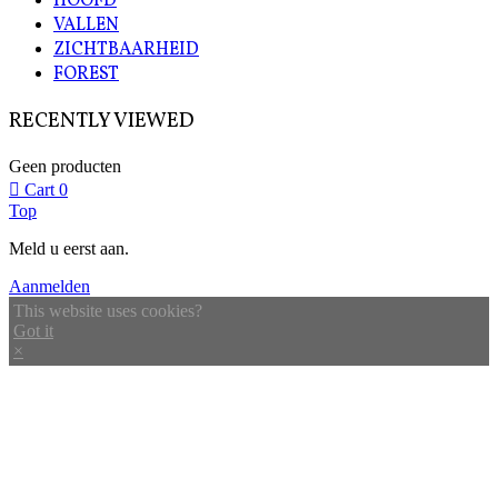
HOOFD
VALLEN
ZICHTBAARHEID
FOREST
RECENTLY VIEWED
Geen producten
Cart
0
Top
Meld u eerst aan.
Aanmelden
This website uses cookies?
Got it
×