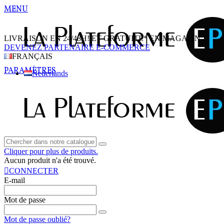
MENU
LIVRAISON EN 24/48H! ET GRATUITE* EN MAGASIN
DEVENEZ PARTENAIRE E-COMMERCE
FRANÇAIS
PARAMÈTRES
Nederlands
Cliquer pour plus de produits.
Aucun produit n'a été trouvé.
CONNECTER
E-mail
Mot de passe
Mot de passe oublié?