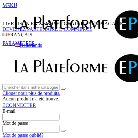
MENU
LIVRAISON EN 24/48H! ET GRATUITE* EN MAGASIN
DEVENEZ PARTENAIRE E-COMMERCE
FRANÇAIS
PARAMÈTRES
Nederlands
Cliquer pour plus de produits.
Aucun produit n'a été trouvé.
CONNECTER
E-mail
Mot de passe
Mot de passe oublié?