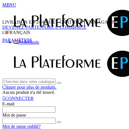
MENU
LIVRAISON EN 24/48H! ET GRATUITE* EN MAGASIN
DEVENEZ PARTENAIRE E-COMMERCE
FRANÇAIS
PARAMÈTRES
Nederlands
Cliquer pour plus de produits.
Aucun produit n'a été trouvé.
CONNECTER
E-mail
Mot de passe
Mot de passe oublié?