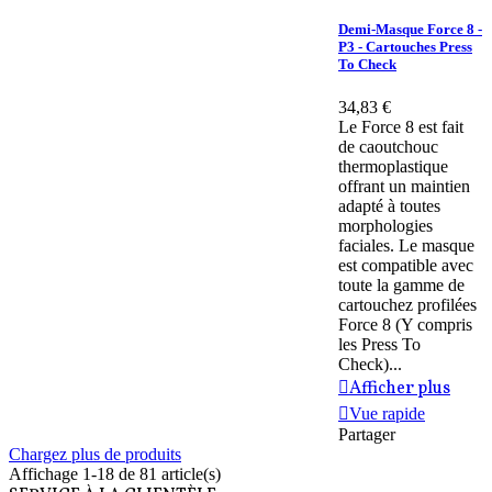
Demi-Masque Force 8 -
P3 - Cartouches Press
To Check
34,83 €
Le Force 8 est fait
de caoutchouc
thermoplastique
offrant un maintien
adapté à toutes
morphologies
faciales. Le masque
est compatible avec
toute la gamme de
cartouchez profilées
Force 8 (Y compris
les Press To
Check)...
Afficher plus
Vue rapide
Partager
Chargez plus de produits
Affichage
1
-18 de 81 article(s)