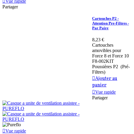
Vue rapide
Partager
Cartouches P2 -
Attention Pre-Filtres -
Par Paire
8,23 €
Cartouches
amovibles pour
Force 8 et Force 10
F8-002KIT
Poussières P2 (Pré-
Filtres)
Ajouter au
panier
Vue rapide
Partager
Vue rapide