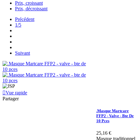
Prix, croissant
Prix, décroissant
Précédent
1/5
Suivant
Vue rapide
Partager
.Masque Martcare
FFP2 - Valve - Bte De
10 Pces
25,16 €
Masque traditionnel