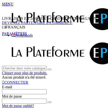
MENU
LIVRAISON EN 24/48H! ET GRATUITE* EN MAGASIN
DEVENEZ PARTENAIRE E-COMMERCE
FRANÇAIS
PARAMÈTRES
Nederlands
Cliquer pour plus de produits.
Aucun produit n'a été trouvé.
CONNECTER
E-mail
Mot de passe
Mot de passe oublié?