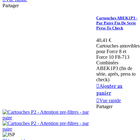
Partager
Cartouches ABEK1P3 -
Par Paire Fin De Serie
Press To Check
40,41 €
Cartouches amovibles
pour Force 8 et
Force 10 F8-713
Combinées
ABEK1P3 (fin de
série, après, press to
check)
Ajouter au
panier
Vue rapide
Partager